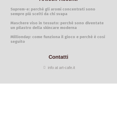
Suprem-e: perché gli aromi concentrati sono
sempre più scelti da chi svapa
Maschere viso in tessuto: perché sono diventate
un pilastro della skincare moderna
Millionday: come funziona il gioco e perché è così
seguito
Contatti
info at art-cafe.it