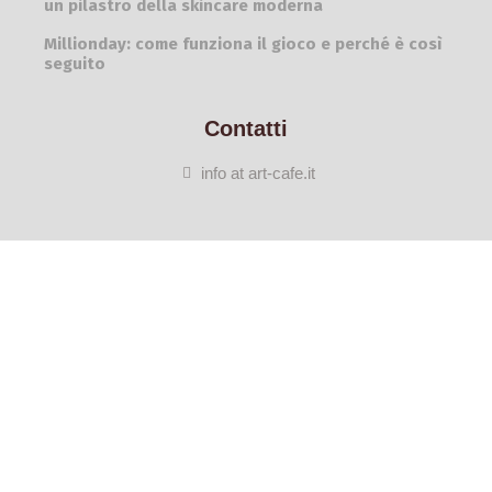
un pilastro della skincare moderna
Millionday: come funziona il gioco e perché è così
seguito
Contatti
info at art-cafe.it