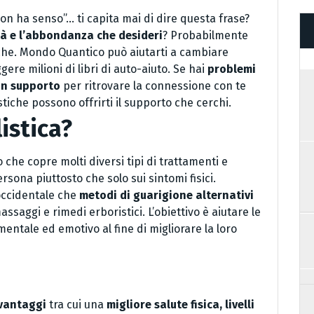
non ha senso”… ti capita mai di dire questa frase?
ità e l’abbondanza che desideri
? Probabilmente
iche. Mondo Quantico può aiutarti a cambiare
ere milioni di libri di auto-aiuto. Se hai
problemi
un supporto
per ritrovare la connessione con te
stiche possono offrirti il supporto che cerchi.
istica?
che copre molti diversi tipi di trattamenti e
rsona piuttosto che solo sui sintomi fisici.
occidentale che
metodi di guarigione alternativi
massaggi e rimedi erboristici. L’obiettivo è aiutare le
mentale ed emotivo al fine di migliorare la loro
 vantaggi
tra cui una
migliore salute fisica, livelli