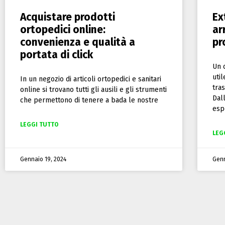
Acquistare prodotti
Ex
ortopedici online:
ar
convenienza e qualità a
pr
portata di click
Un 
uti
In un negozio di articoli ortopedici e sanitari
tra
online si trovano tutti gli ausili e gli strumenti
Dal
che permettono di tenere a bada le nostre
espe
LEGGI TUTTO
LEG
Gennaio 19, 2024
Genn