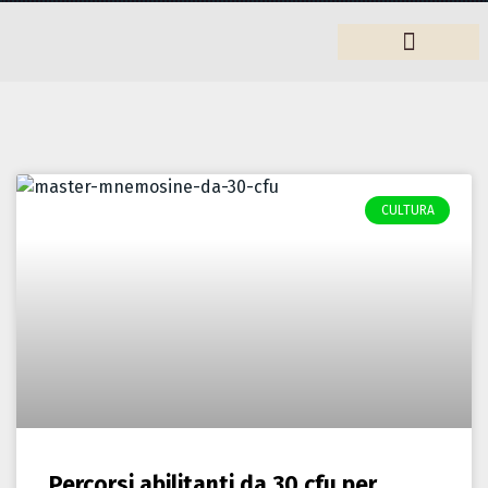
Arredamento
CULTURA
Percorsi abilitanti da 30 cfu per