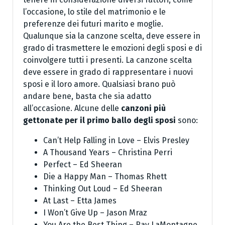
l’occasione, lo stile del matrimonio e le
preferenze dei futuri marito e moglie.
Qualunque sia la canzone scelta, deve essere in
grado di trasmettere le emozioni degli sposi e di
coinvolgere tutti i presenti. La canzone scelta
deve essere in grado di rappresentare i nuovi
sposi e il loro amore. Qualsiasi brano può
andare bene, basta che sia adatto
all’occasione. Alcune delle
canzoni più
gettonate per il primo ballo degli sposi
sono:
Can’t Help Falling in Love – Elvis Presley
A Thousand Years – Christina Perri
Perfect – Ed Sheeran
Die a Happy Man – Thomas Rhett
Thinking Out Loud – Ed Sheeran
At Last – Etta James
I Won’t Give Up – Jason Mraz
You Are the Best Thing – Ray LaMontagne