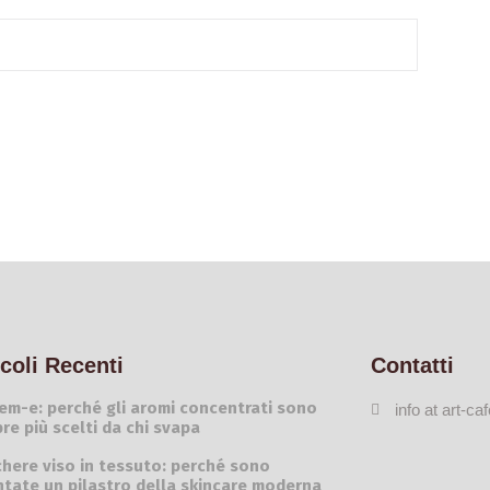
icoli Recenti
Contatti
em-e: perché gli aromi concentrati sono
info at art-caf
re più scelti da chi svapa
here viso in tessuto: perché sono
ntate un pilastro della skincare moderna