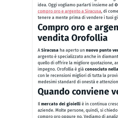
idea. Oggi vogliamo parlarti insieme ad
O
compro oro e argento a Siracusa
, di com
tenere a mente prima di vendere i tuoi gio
Compro oro e argent
vendita Orofollia
A
Siracusa
ha aperto un
nuovo punto ven
argento è specializzato anche in diamanti
quello di offrire la migliore quotazione,
impegno. Orofollia è già
conosciuto nell
con le recensioni migliori di tutta la pro
medesimi standard di onestà e attenzione
Quando conviene ve
Il
mercato dei gioielli
è in continua cresci
aziende. Molte persone, quindi, si chiedo
compro oro oppure no. Vediamo di analizza