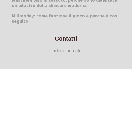
Maschere viso in tessuto: perché sono diventate
un pilastro della skincare moderna
Millionday: come funziona il gioco e perché è così
seguito
Contatti
info at art-cafe.it