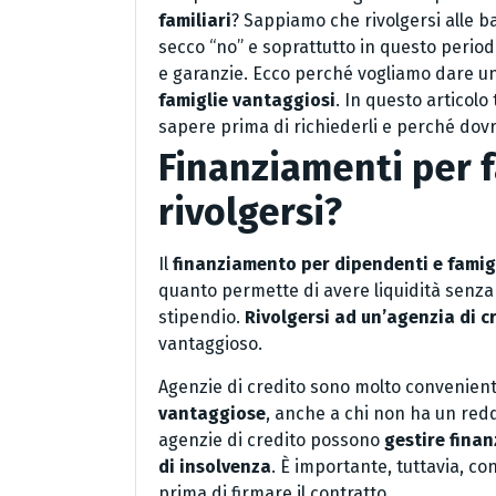
familiari
? Sappiamo che rivolgersi alle 
secco “no” e soprattutto in questo periodo 
e garanzie. Ecco perché vogliamo dare un
famiglie vantaggiosi
. In questo articolo
sapere prima di richiederli e perché dovr
Finanziamenti per f
rivolgersi?
Il
finanziamento per dipendenti e famig
quanto permette di avere liquidità senza 
stipendio.
Rivolgersi ad un’agenzia di c
vantaggioso.
Agenzie di credito sono molto convenien
vantaggiose
, anche a chi non ha un reddi
agenzie di credito possono
gestire fina
di insolvenza
. È importante, tuttavia, c
prima di firmare il contratto.