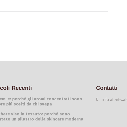
icoli Recenti
Contatti
em-e: perché gli aromi concentrati sono
info at art-caf
re più scelti da chi svapa
here viso in tessuto: perché sono
ntate un pilastro della skincare moderna