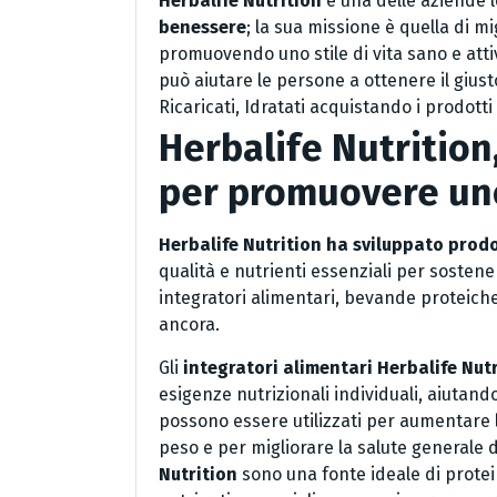
Herbalife Nutrition
è una delle aziende 
benessere
; la sua missione è quella di mi
promuovendo uno stile di vita sano e atti
può aiutare le persone a ottenere il gius
Ricaricati, Idratati acquistando i prodott
Herbalife Nutrition
per promuovere uno 
Herbalife Nutrition ha sviluppato prodo
qualità e nutrienti essenziali per soste
integratori alimentari, bevande proteiche
ancora.
Gli
integratori alimentari Herbalife Nut
esigenze nutrizionali individuali, aiutand
possono essere utilizzati per aumentare l
peso e per migliorare la salute generale 
Nutrition
sono una fonte ideale di proteine