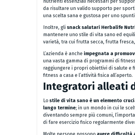
nutrienti essenziali necessari per suppo
da risultare un valido supporto per sporti
una scelta sana e gustosa per uno spuntin
Inoltre, gli
snack salutari Herbalife Nutr
mantenere uno stile di vita sano ed equil
varietà, tra cui frutta secca, frutta fresc
L’azienda è anche
impegnata a promuover
una vasta gamma di programmi di fitness 
raggiungere i propri obiettivi di salute e 
fitness a casa e l’attività fisica all’aperto.
Integratori alleati
Lo
stile di vita sano è un elemento cruc
lungo termine
; in un mondo in cui le sce
diventando sempre più comuni, l’importan
di fare esercizio fisico regolarmente div
Molte persone possono
avere difficoltà