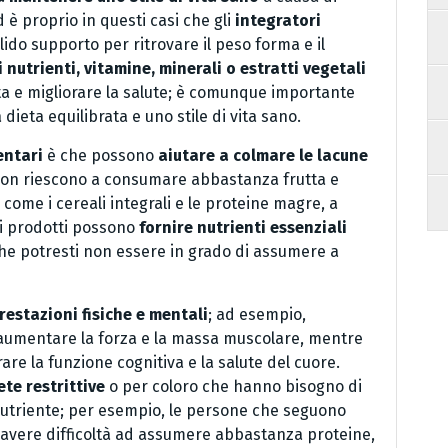
d è proprio in questi casi che gli
integratori
do supporto per ritrovare il peso forma e il
 nutrienti, vitamine, minerali o estratti vegetali
ta e migliorare la salute; è comunque importante
ieta equilibrata e uno stile di vita sano.
entari
è che possono
aiutare a colmare le lacune
i non riescono a consumare abbastanza frutta e
i come i cereali integrali e le proteine magre, a
sti prodotti possono
fornire nutrienti essenziali
che potresti non essere in grado di assumere a
restazioni fisiche e mentali
; ad esempio,
d aumentare la forza e la massa muscolare, mentre
are la funzione cognitiva e la salute del cuore.
te restrittive
o per coloro che hanno bisogno di
utriente; per esempio, le persone che seguono
avere difficoltà ad assumere abbastanza proteine,