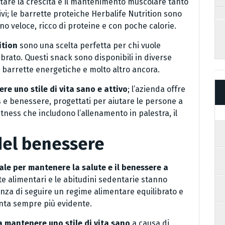
rtare la crescita e il mantenimento muscolare tanto
vi; le barrette proteiche Herbalife Nutrition sono
o veloce, ricco di proteine e con poche calorie.
ition
sono una scelta perfetta per chi vuole
ibrato. Questi snack sono disponibili in diverse
a, barrette energetiche e molto altro ancora.
e uno stile di vita sano e attivo
; l’azienda offre
e benessere, progettati per aiutare le persone a
fitness che includono l’allenamento in palestra, il
 del benessere
iale per mantenere la salute e il benessere a
lte alimentari e le abitudini sedentarie stanno
za di seguire un regime alimentare equilibrato e
enta sempre più evidente.
 a mantenere uno stile di vita sano
a causa di