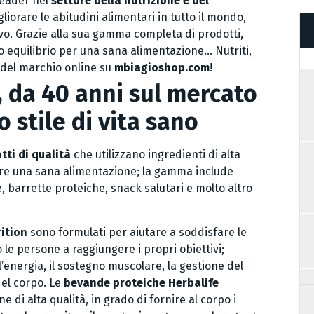
leader nel
settore della nutrizione e del
gliorare le abitudini alimentari in tutto il mondo,
vo. Grazie alla sua gamma completa di prodotti,
to equilibrio per una sana alimentazione… Nutriti,
i del marchio online su
mbiagioshop.com
!
, da 40 anni sul mercato
stile di vita sano
tti di qualità
che utilizzano ingredienti di alta
nere una sana alimentazione; la gamma include
, barrette proteiche, snack salutari e molto altro
rition
sono formulati per aiutare a soddisfare le
o le persone a raggiungere i propri obiettivi;
’energia, il sostegno muscolare, la gestione del
del corpo. Le
bevande proteiche Herbalife
 di alta qualità, in grado di fornire al corpo i