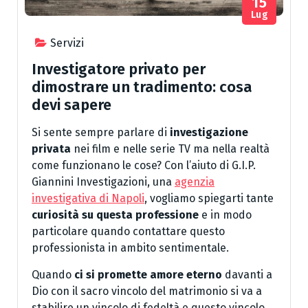
15
Lug
Servizi
Investigatore privato per
dimostrare un tradimento: cosa
devi sapere
Si sente sempre parlare di
investigazione
privata
nei film e nelle serie TV ma nella realtà
come funzionano le cose? Con l’aiuto di G.I.P.
Giannini Investigazioni, una
agenzia
investigativa di Napoli
, vogliamo spiegarti tante
curiosità su questa professione
e in modo
particolare quando contattare questo
professionista in ambito sentimentale.
Quando
ci si promette amore eterno
davanti a
Dio con il sacro vincolo del matrimonio si va a
stabilire un vincolo di fedeltà e questo vincolo