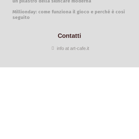
un pilastro della skincare moderna
Millionday: come funziona il gioco e perché è così
seguito
Contatti
info at art-cafe.it