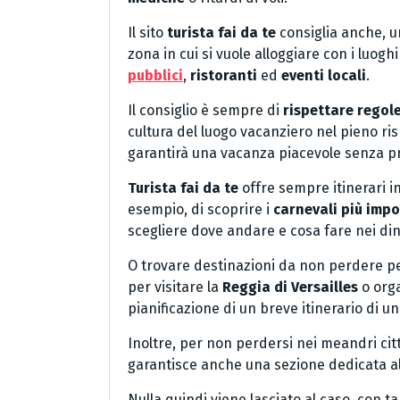
Il sito
turista fai da te
consiglia anche, un
zona in cui si vuole alloggiare con i luog
pubblici
,
ristoranti
ed
eventi locali
.
Il consiglio è sempre di
rispettare regole
cultura del luogo vacanziero nel pieno risp
garantirà una vacanza piacevole senza pr
Turista fai da te
offre sempre itinerari i
esempio, di scoprire i
carnevali più impo
scegliere dove andare e cosa fare nei din
O trovare destinazioni da non perdere pe
per visitare la
Reggia di Versailles
o org
pianificazione di un breve itinerario di u
Inoltre, per non perdersi nei meandri citta
garantisce anche una sezione dedicata a
Nulla quindi viene lasciato al caso, con t