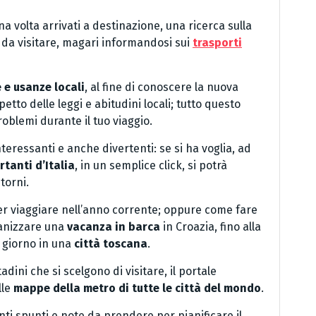
a volta arrivati a destinazione, una ricerca sulla
hi da visitare, magari informandosi sui
trasporti
 e usanze locali
, al fine di conoscere la nuova
etto delle leggi e abitudini locali; tutto questo
oblemi durante il tuo viaggio.
nteressanti e anche divertenti: se si ha voglia, ad
rtanti d’Italia
, in un semplice click, si potrà
torni.
r viaggiare nell’anno corrente; oppure come fare
anizzare una
vacanza in barca
in Croazia, fino alla
n giorno in una
città toscana
.
dini che si scelgono di visitare, il portale
lle
mappe della metro di tutte le città del mondo
.
anti spunti e note da prendere per pianificare il