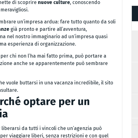
mette di scoprire
nuove culture
, conoscendo
meravigliosi.
mbrare un’impresa ardua: fare tutto quanto da soli
anze
già pronto e partire all’avventura,
ina nel nostro immaginario ad un’impresa quasi
prima esperienza di organizzazione.
o per chi non l’ha mai fatto prima, può portare a
azione anche se apparentemente può sembrare
e vuole buttarsi in una vacanza incredibile, il sito
nsultare.
perché optare per un
ia
r liberarsi da tutti i vincoli che un’agenzia può
r viaggiare liberi, senza restrizioni e con quel