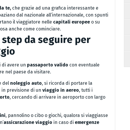
da te,
che grazie ad una grafica interessante e
paziano dal nazionale all’internazionale, con spunti
tano il viaggiatore nelle
capitali europee
o su
ziosa anche come cominciare.
li step da seguire per
ggio
si di avere un
passaporto valido
con eventuale
re nel paese da visitare.
e del
noleggio auto
, si ricorda di portare la
in previsione di un
viaggio in aereo
, tutti i
orto
, cercando di arrivare in aeroporto con largo
ini
, pannolino o cibo o giochi, qualora si viaggiasse
n’
assicurazione viaggio
in caso di
emergenze