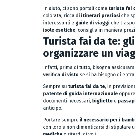
In aiuto, ci sono portali come
turista fai 
colorata, ricca di
itinerari prezios
i che s
interessanti e
guide di viaggi
che traspor
isole esotiche
, consiglia in maniera pre
Turista fai da te: g
organizzare un via
Infatti, prima di tutto, bisogna assicurar
verifica di visto
se si ha bisogno di entra
Sempre su
turista fai da te
, in prevision
patente di guida internazionale
oppure 
documenti necessari,
biglietto
e
passap
anticipo.
Portare sempre il
necessario per i bamb
con loro e non dimenticarsi di stipulare u
mediche
o ritardi di voli.